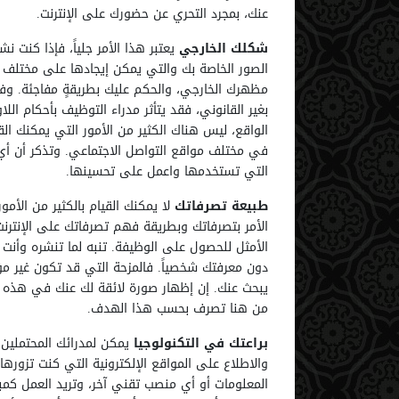
عنك، بمجرد التحري عن حضورك على الإنترنت.
شكلك الخارجي
يعتبر هذا الأمر جلياً، فإذا كنت ن
الصور الخاصة بك والتي يمكن إيجادها على مختلف ا
مظهرك الخارجي، والحكم عليك بطريقةٍ مفاجئة. وفيم
بغير القانوني، فقد يتأثر مدراء التوظيف بأحكام 
الواقع، ليس هناك الكثير من الأمور التي يمكنك ال
في مختلف مواقع التواصل الاجتماعي. وتذكر أن أي 
التي تستخدمها واعمل على تحسينها.
طبيعة تصرفاتك
لا يمكنك القيام بالكثير من الأمو
الأمر بتصرفاتك وبطريقة فهم تصرفاتك على الإنترنت. 
الأمثل للحصول على الوظيفة. تنبه لما تنشره وأ
دون معرفتك شخصياً. فالمزحة التي قد تكون غير مؤ
يبحث عنك. إن إظهار صورة لائقة لك عنك في هذه 
من هنا تصرف بحسب هذا الهدف.
براعتك في التكنولوجيا
يمكن لمدرائك المحتملين م
والاطلاع على المواقع الإلكترونية التي كنت تزو
المعلومات أو أي منصب تقني آخر، وتريد العمل كمبرم