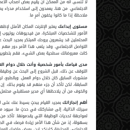
لا تنسى أنه من الممكن أن يقيم بعض أصحاب الأع
الاجتماعي. من هنا، يعمدون إلى استخدام مدراء ي
ملاحظة إذا ما كانوا يخفون أمرٍ ما.
مستوى إبداعك
يعتبر الإنترنت المكان الأمثل لإظها
المحتملين قد يشعرون بروحك المبتكر بمجرد البحث
التواصل الاجتماعي. وقد يلعب هذا الأمر دور مهم
كانت معروضاتك سطحية بعض الشيء، فقم بتطويرها،
مدى قيامك بأمور شخصية وأنت خلال دوام الع
التوقف عن ذلك، قبل الشروع إلى البحث عن وظيفة جد
منشورك السابق كان خلال دوام العمل. وبالطبع، لن
1
88
2
52
السابقة، لكن تأكد أن جزء منهم قد يقوم بذلك. إن 
والخوف من أن يلاحظها أي مدير مستقبلي محتمل ه
أهم إنجازاتك
بمجرد القيام ببحثٍ بسيط عنك على ال
سيرتك الذاتية، إلى مشاركتك في حدثٍ ما. سيود م
لمواجهة تحديات الوظيفة التي يقدمونها. تأكد من أ
بسهولة، إذ من شأن هذا الأمر زيادة فرصك في ال
الاجتماعي المحترفة كلينكد إين، بعرض ماضيك العم