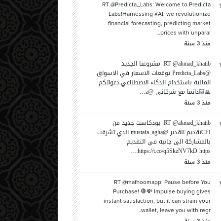
RT @Predicta_Labs: Welcome to Predicta
Labs!Harnessing #AI, we revolutionize
financial forecasting, predicting market
prices with unparal…
منذ
سنة
3
RT @ahmad_khatib: مشروعنا الجديد
@Predicta_Labs توقعات الاسعار في الاسواق
المالية باستخدام الذكاء الاصطناعي.دعواتكم
🙏🏻دائما مع شركائي @z…
منذ
سنة
3
RT @ahmad_khatib: بودكاست جديد من
CFIتقديم القدير @mustafa_agha الذي تشرفت
دفع موظفيك لإعطاء أفضل
10 نصائح لتحفيز نمو شركتك خلال
سب
بالمشاركة الى جانبه في التقديم
https://t.co/q5SkzNV7kD https:…
هم
العام 2019
لم
منذ
سنة
3
مايو،
-
| بواسطة
زياد ملحم
الخميس،
يناير،
-
| بواسطة
زياد ملحم
ال
16:36
2019
17
02:08
2019
09
RT @mafhoomapp: Pause before You
Purchase! 🛑💸 Impulse buying gives
instant satisfaction, but it can strain your
wallet, leave you with regr…