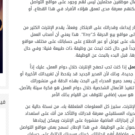
مال موظفين محتملين ليس لهم وجود على مواقع التواصل
مكنهم معرفة مدى تعمق هؤلاء الأفراد في هذا القطاع، أو
ر إبداعك وقدراتك على الابتكار. وفعلاً، يقدم الإنترنت الكثير من
الأمور للشخصيات المبتكرة، من فيديوهات يوتيوب إلى مواقع بيع الحرفة كـ”Etsy”. هذا يعني أن أصحاب العمل
 عنك على غوغل أو عبر الاطلاع على حساباتك على مختلف مواقع
 جداً في حال كنت تبحث عن وظيفة ذات طبيعة فنية؛ وفي حال
 قبل البدء بالبحث عن الوظيفة.
مل
إذا كنت تحب تصفح الإنترنت خلال دوام العمل، عليك إذاً
يدة، وذلك لأن المدير الجديد قد يلاحظ أن تغريداتك الأخيرة أو
 يعمد جميع المدراء إلى البحث بهذه الدقة في منشوراتك
1
53
تنفيذ الأعمال الشخصية خلال دوام العمل هو فكرة سيئة بالأصل،
و سبب إضافي للتوقف عن القيام بذلك الأمر.
في
إنترنت، ستبرز كل المعلومات المتعلقة بك، من نسخة حالية عن
ديرك المستقبلي معرفة قدراتك والتأكد من أنك على استعداد
ن إنجازاتك الماضية منشورة على الإنترنت ويمكن إيجادها
حصول على الوظيفة. في هذا الإطار، تسمح بعض مواقع التواصل
لي وإضافة أهم إنجازاتك، خبرتك وسيرتك الذاتية على حسابك