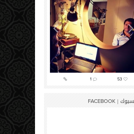
52
9
86
سبوك |
FACEBOOK