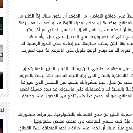
شيطاً على مواقع التواصل، من المؤكد أن يكون هناك إذاً الكثير من
لمواقع. وبكبسة زر، يمكن لمدراء التوظيف أو أصحاب العمل رؤية
ا أن الحكم على أساس العرق، أو السن، أو أي أمرٍ آخر يعتبر
اللاوعي التي قد تضر بفرصك في الحصول على عمل. وأمام هذا
قيام بها، لكن يمكنك محاربتها عبر إضافة بعض الصور الرسمية لك
صورة لك قد تبقى لوقتٍ طويل على الإنترنت، لذا تنبه لصورتك
ر حيال مظهرك الخارجي، لكن يمكنك القيام بالكثير عندما يتعلق
فالمفاخرة بالمكان الذي زرته الليلة الماضية مثلاً ليست بالطريقة
نت تبحث عن عمل. قيم منشوراتك بحسب عين الشخص الذي سيراها
ذية بالنسبة لك ولأصدقائك على فاسبوك، قد تبدو مسيئة لمدير
المواقع، هو أمر مهم جداً حتى تنجح في الحصول على وظيفة.
انس
عرفة الكثير عن مدى اهتمامك بالتكنولوجيا، عبر قراءة منشوراتك
رها. فإذا كنت تسعى للتوظف في منصب مختص بتكنولوجيا
ج مثلاً، عليك أن تكون على دراية بالأمور المتعلقة بهذا القطاع.