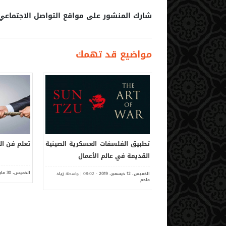
شارك المنشور على مواقع التواصل الاجتماعي
مواضيع قد تهمك
 تجعل قرار التحوّل
تطبيق الفلسفات العسكرية الصينية
تعلم فن ال
اطئاً
القديمة في عالم الأعمال
الخميس،
ماي
-
| بواسطة
زياد ملحم
الخميس،
ديسمبر،
-
| بواسطة
زياد
30
08:02
2019
12
07:08
201
ملحم