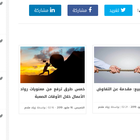
:
تغريد
مشاركة
مشاركة
بيع: مقدمة عن التفاوض
خمس طرق ترفع من معنويات رواد
كيف ت
الأعمال خلال الأوقات الصعبة
ما لدي
و،
-
| بواسطة
زياد ملحم
الخميس،
مايو،
-
| بواسطة
زياد ملحم
الخميس،
02:21
2019
02:16
2019
16