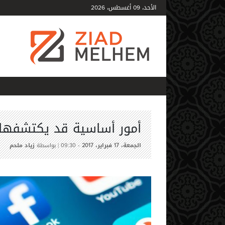
الأحد،
أغسطس،
2026
09
أمور أساسية قد يكتشفها 
الجمعة،
فبراير،
-
| بواسطة
زياد ملحم
09:30
2017
17