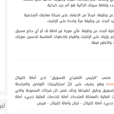
ء بإضافة سيرتك الذاتية هو أمر جيد كبداية.
 عن وظيفة، فبدلاً من الاعتماد على شبكة معارفك الشخصية
د البحث عن وظيفة مرةً واحدة على الإنترنت.
عملية البحث عن وظيفة. فأي صورة غير لائقة لك أو أي حكمٍ مسبق
 رؤيتك على الإنترنت والقيام بالخطوات المناسبة لتحسين صورتك
والتطور فيها.
منصب “الرئيس التنفيذي للتسويق” لدى أمانة كابيتال
) وهو يشرف على كلّ استراتيجيات التواصل والمراسلة
www
 والتسويق وطرق تنفيذها وذلك ضمن كل شركات المجموعة والتي
المالية (المملكة المتحدة)، أمانة للخدمات المالية (دبي)، أمانة
دبي)، أمانة كابيتال – لبنان وأمانة كابيتال – قبرص.
آخر