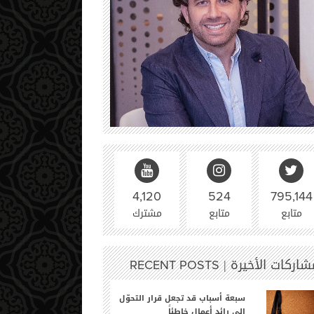
4,120
524
795,144
متابع
متابع
مشترك
شاركات الأخيرة |
RECENT POSTS
سبعة أسباب قد تجعل قرار التحوّل
إلى رائد أعمالٍ خاطئاً