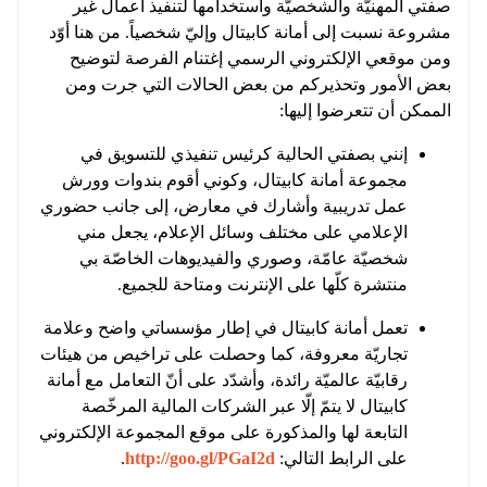
صفتي المهنيّة والشخصيّة واستخدامها لتنفيذ أعمال غير
مشروعة نسبت إلى أمانة كابيتال وإليّ شخصياً. من هنا أوّد
ومن موقعي الإلكتروني الرسمي إغتنام الفرصة لتوضيح
بعض الأمور وتحذيركم من بعض الحالات التي جرت ومن
الممكن أن تتعرضوا إليها:
إنني بصفتي الحالية كرئيس تنفيذي للتسويق في
مجموعة أمانة كابيتال، وكوني أقوم بندوات وورش
عمل تدريبية وأشارك في معارض، إلى جانب حضوري
الإعلامي على مختلف وسائل الإعلام، يجعل مني
شخصيّة عامّة، وصوري والفيديوهات الخاصّة بي
منتشرة كلّها على الإنترنت ومتاحة للجميع.
تعمل أمانة كابيتال في إطار مؤسساتي واضح وعلامة
تجاريّة معروفة، كما وحصلت على تراخيص من هيئات
رقابيّة عالميّة رائدة، وأشدّد على أنّ التعامل مع أمانة
كابيتال لا يتمّ إلّا عبر الشركات المالية المرخّصة
التابعة لها والمذكورة على موقع المجموعة الإلكتروني
على الرابط التالي:
http://goo.gl/PGaI2d
.