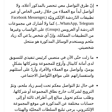
إنّ طرق التواصل معي تنحصر بالمذكور أعلاه، ولا
أتواصل أبداً مع العملاء من خلال رقمي الخاص أو عبر
تطبيقات الدّردشة الإلكترونيّة (Facebook Messenger,
WhatsApp, Telegram...) كما ولا أشارك في مجموعات
الدردشة أو الغروبس (Groups) على الواتساب وغيرها
من التطبيقات المماثلة، وإنّ أي شخص يدّعي أنّه زياد
ملحم ويستخدم الوسائل المذكورة هو منتحل
شخصيتي.
ما زلت حتّى الآن في منصبي كرئيس تنفيذي للتسويق
لدى أمانة كابيتال وأروّج للمجموعة وشركائها بشكلٍ
يوميّ، وأتواصل مع العملاء والأفراد وأردّ على أسئلتهم
واستفساراتهم على مواقع التّواصل الاجتماعي.
في حال تمّ التواصل معكم تحت إسم زياد ملحم، وتمّ
الترويج لشركات خارج نطاق المجموعة أو شركائها،
وطلب منكم تحويل مبالغ إلى أطراف ثالثة أو إلى
حسابات مختلفة عن المذكورة في موقع المجموعة
الإلكتروني، يرجى تبليغ السلطات المحليّة والهيئات