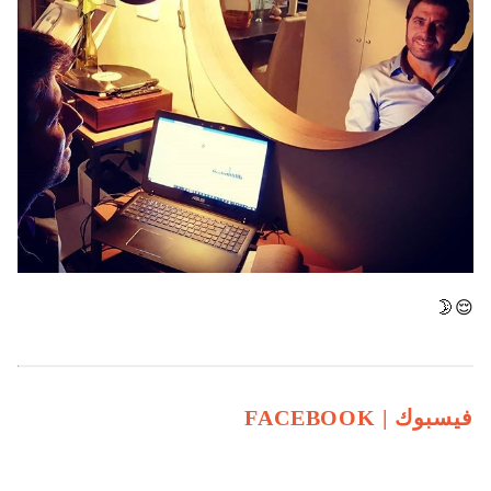
😌🌛
فيسبوك |
FACEBOOK