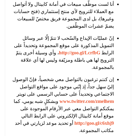
أنا لست موظّف مبيعات في أمانة كابيتال ولا أتواصل
مع العملاء للترويج لأي منتج إستثماري (فتح حسابات
وغيرها)، بل لدى المجموعة فريق مختصّ للمبيعات
يضمّ عشرات الموظّفين.
إنّ عمليّات الإيداع والسّحب لا تتمّ إلّا عبر وسائل
التمويل المذكورة على موقع المجموعة وتحديداً على
الرابط
http://goo.gl/LcrfbG
، وأي وسيلة أخرى يتمّ
الترويج لها هي باطلة ومزيّفة وليس لها أي علاقة
بالمجموعة.
إن كنتم ترغبون بالتواصل معي شخصياً، فإنّ الوصول
إليّ سهل جداً، إذ إنّني موجود على مواقع التواصل
الاجتماعي وتحديداً على حسابي الرسمي على تويتر
www.twitter.com/zmelhem
وبشكلٍ شبه يومي، كما
يمكنكم التواصل معي عبر الأرقام الموجودة على
موقع أمانة كابيتال الإلكتروني على الرابط التالي
http://goo.gl/c6xhj9
أو تحديد موعد لزيارتي في أحد
مكاتب المجموعة.