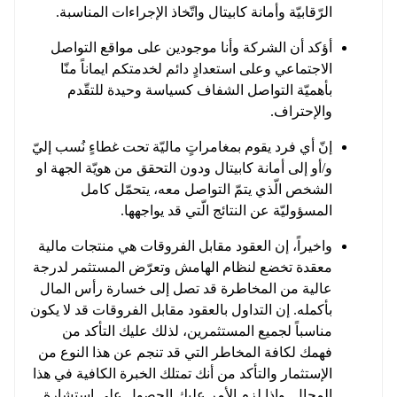
الرّقابيّة وأمانة كابيتال واتّخاذ الإجراءات المناسبة.
أؤكد أن الشركة وأنا موجودين على مواقع التواصل
الاجتماعي وعلى استعدادٍ دائم لخدمتكم ايماناً منّا
بأهميّة التواصل الشفاف كسياسة وحيدة للتقّدم
والإحتراف.
إنّ أي فرد يقوم بمغامراتٍ ماليّة تحت غطاءٍ نُسب إليّ
و/أو إلى أمانة كابيتال ودون التحقق من هويّة الجهة او
الشخص الّذي يتمّ التواصل معه، يتحمّل كامل
المسؤوليّة عن النتائج الّتي قد يواجهها.
واخيراً، إن العقود مقابل الفروقات هي منتجات مالية
معقدة تخضع لنظام الهامش وتعرّض المستثمر لدرجة
عالية من المخاطرة قد تصل إلى خسارة رأس المال
بأكمله. إن التداول بالعقود مقابل الفروقات قد لا يكون
مناسباً لجميع المستثمرين، لذلك عليك التأكد من
فهمك لكافة المخاطر التي قد تنجم عن هذا النوع من
الإستثمار والتأكد من أنك تمتلك الخبرة الكافية في هذا
المجال. وإذا لزم الأمر عليك الحصول على إستشارة