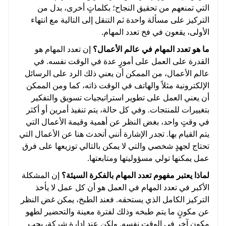
التي تمنعهم من تحقيق النجاح؛ بكلماتٍ أخرى، بدل من
التركيز على مسألة واحدة ثم التنقل إلى التالية مع انتهاء
الأولى، يقعون في فخ تعدد المهام.
ما هو تعدد المهام في عالم الأعمال؟
إن تعدد المهام هو
القدرة على العمل على أمورٍ عدة في الوقت نفسه. في
عالم الأعمال، من الممكن أن يعني ذلك الرد على الرسائل
الإلكترونية مثلاً والهاتف في الوقت ذاته، كما ومن الممكن
أن يعني العمل على تطوير استراتيجيات تسويق والتفكير
بتغييرات للمنتجات. وفي كل حالة، يتم تنفيذ أمرين أو أكثر
في وقتٍ واحد، بغض النظر عن أهمية وقيمة الأعمال التي
يتم القيام بها. تجدر الإشارة أنني أتحدث هنا عن الأعمال التي
تحتاج لجهدٍ شخصي والتي لا يمكن بالتالي توزيعها على فرق
عمل يمكنها تولي مسؤوليتها ومتابعتها.
لماذا يعتبر مفهوم تعدد المهام بالفكرة السيئة؟
إن المشكلة
الأكبر في تعدد المهام في العمل هو أن كل عمل لا يأخذ
التركيز الكامل الذي يستحقه. فعند الطبخ، يمكن غض النظر
عن مكونٍ ما يتم طبخه وذلك لفترة معينة والتحضير لطهو
مكون آخر في الوقت نفسه. ولكن عند إدارة شركة، يجب