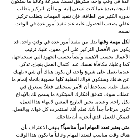
عدة في وقتٍ واحد، سترهق نفسك بسرعة وغالباً ما ستكون
النتيجة بعيدة عما كنت تسعى إليه. وبما أن التركيز يتطلب
بدوره الكثير من الطاقة، فإن تنفيذ المهمات يتطلب تركيز
عقلي يصعب الحصول عليه عند تنفيذ أمور عدة في الوقت
نفسه.
لكل مهمة وقتها
بدل من تنفيذ أمور عدة في وقتٍ واحد، قد
يكون من الأفضل التركيز على أمرٍ معين. عليك ترتيب
الأعمال بحسب الاهمية وأيضاً بحسب الجهود التي ستحتاجها،
كما وعليك مكافأة نفسك عند اكتمال العمل بنجاح. تذكر،
عندما تعمل على شيءٍ واحد، لن يكون هناك أي شيء يلهيك
عن هدفك وستكون قواك العقلية كلها مصوبة باتجاه إتمام ما
تعمل عليه. ستلاحظ أن الأمر سيختلف فعلاً: ستغرق في
عملك، سوف تتدفق أفكارك المبتكرة ما يسمح لك بالإبداع
بكل راحة. وعندما يحين التاريخ المعين لانتهاء هذا العمل،
تكون مرتاحاً جداً لأنك تعلم أنك استثمرت كل قواك وبالفعل،
فيمكن للعمل الذي أنجزته أن يفاجئك.
متى يعتبر تعدد المهام أمراً مناسباً؟
ينبغي الاعتراف بأن
هناك وقت مناسب لتعدد المهام وغالباً ما يكون هذا الوقت