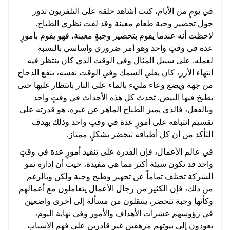
في يومٍ من الأيام، كنت أشاهد حلقة على التلفزيون تدور
حول تحضير وجبة طعام معينة وقد لفت نظري الطباخ.
لاحظت أنه عندما يقوم بتحضير وجبةٍ معينة، فهو يقوم بأمورٍ
عدة في وقتٍ واحد وهو أمر ضروري وأساسي بالنسبة
لعمله. على سبيل المثال وفي الوقت الذي كان ينتظر فيه
انتهاء الأرز، كان يقلي السمك وفي الوقت نفسه، ينقع الدجاج
من جهة ويضع وعاء مليء بالماء على النار بانتظار غليها حتى
يطبخ فيها البيض. تحدث كل هذه الأحداث في وقتٍ واحد
وبالفعل، فالذي يميز الطباخ الماهر عن غيره، هو قدرته على
تقسيم انتباهه على أمورٍ عدة في وقتٍ واحد وذلك بهدف
التأكد من أن كل أطباقه تتحضر بشكلٍ ممتاز.
في عالم الأعمال، فإن القدرة على تنفيذ أمورٍ عدة في وقتٍ
واحد قد تكون سيئة أكثر مما هي مفيدة، حيث أن إدارة نمو
الشركة تختلف تماماً عن تجهيز وطبخ وجبة ولكن وبالرغم
من ذلك، فإن الكثير من رجال الأعمال يتعاملون مع أعمالهم
وكأنها وجبة تتحضر، ينتقلون من مسألة إلى أخرى واضعين
في رؤوسهم عشرات الأهداف والأمور وفي نهاية اليوم،
يعودون إلى بيوتهم مرهقين غير قادرين على فهم الأسباب