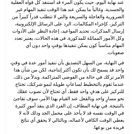
عند نهاية اليوم، حيث يكون المرء قد استنفذ كل قواه العقلية
والجسدية. وغالباً ما يمكن عند هذا الوقت تنفيذ المهام غير
الضرورية والعاجلة والسريعة والتي لا تتطلب قدراً كبيراً من
التركيز، كإجراء المكالمات، الرد على الرسائل الإلكترونية،
إرسال المذكرات، تحديد المواعيد، إعادة النظر على الأدوات
وكل الأمور المماثلة للمذكورة. في هذه الحالات، يعتبر تعدد
المهام مناسباً كون يمكن تنفيذها بوقتٍ واحد دون أي
صعوبات.
في النهاية، من السهل التصديق بأن تنفيذ أمور عدة في وقتٍ
واحد قد يسمح لك بأن تكون أكثر إنتاجية، لكن من شأن هذا
الأمر تركك في حالة من الفوضى المتراكمة. وبدلاً من ذلك،
عندما تقوم بالتخطيط لساعاتٍ طويلة لنمو شركتك، تحتاج
للتركيز على هدفٍ واحد فقط، أي تحتاج لأن تصوب عقلك
نحو مسارٍ واحد وبالفعل عند القيام بهذا الأمر، سوف تفاجئ
بالنتيجة. في نهاية المطاف، إن الفرد الذي ينفذ أمورٍ كثيرة
في الوقت نفسه قد لا يأخذ على محمل الجد وذلك لأنه لا
يعطي الوقت الكافي لأعماله، وبالتالي لا يحقق أي نتائج
فريدة من نوعها.