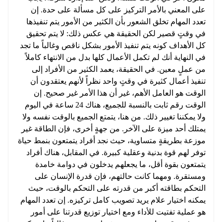
على المعني بالأمر التركيز على كل مسألة على حدة. إن
تعدد المهام تخلق الشعور بأن الكثير من الأمور يتم تنفيذها
في وقتٍ قصير لكن الحقيقة هي عكس ذلك: لا يتم تحقيق
كل الأهداف كونه يتم تنفيذ الأمور بشكل ناقص وغالباً ما تجد
في النهاية أنك لم تكمل الأعمال كلها بدل من الانتهاء كاملاً
من عملٍ معين. في الحقيقة، يعمد الكثير من الأفراد إلى
تنفيذ أعمال كثيرة في وقتٍ واحد نظراً لأنهم يعتقدون أن
الوقت هو العامل الأهم، غير أن هذا الأمر غير صحيح. إن
الوقت رقم ثابت بالنسبة للجميع، هناك 24 ساعة في اليوم
ولا يمكننا تغيير ذلك. من هنا، يتمتع الجميع بالوقت نفسه ولا
يمتلك أحد ميزة على الآخر. من جهةٍ أخرى، فإن الطاقة غير
موزعة بطريقةٍ متساوية، حيث نجد أفراد يتمتعون بنمط حياة
توفر لهم قوة بدنية وعقلية كبيرة. في المقابل، هناك أفراد
يتمتعون بقوة أقل، ما يجعلهم يدخلون في دوامة خامدة
ومستقرة. ومهما كانت حالتهم، فإن قدرة الإنسان على
التحكم بطاقته أكبر من قدرته على التحكم بالوقت، حيث
يمكنه اختيار علام يريد تصويب كامل تركيزه. إن تعدد المهام
هو عملية تفتيت للأداء ومع اختيار توزيع قدرتنا على أمور