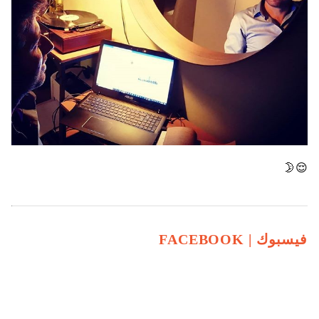
😌🌛
فيسبوك |
FACEBOOK