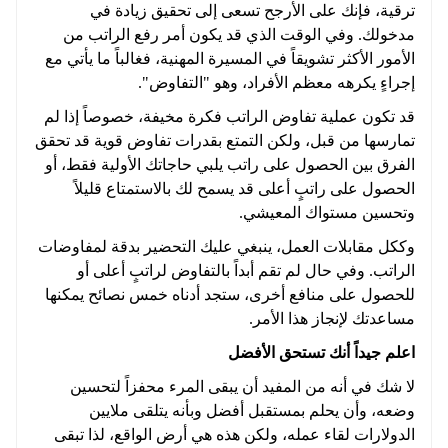
ترقية، فإنك على الأرجح تسعى إلى تحقيق زيادة في
مدخولك. وفي الوقت الذي قد يكون أمر رفع الراتب من
الأمور الأكثر تشويقاً في المسيرة المهنية، فغالباً ما يأتي مع
إجراءٍ يكرهه معظم الأفراد، وهو "التفاوض".
قد تكون عملية تفاوض الراتب فكرة مخيفة، خصوصاً إذا لم
تمارسها من قبل، ولكن التمتع بقدرات تفاوض قوية قد تحقق
الفرق بين الحصول على راتب يلبي حاجاتك الأولية فقط، أو
الحصول على راتبٍ أعلى قد يسمح لك بالاستمتاع قليلاً
وتحسين مستواك المعيشي.
وككل مقابلات العمل، ينبغي عليك التحضير بدقة لمفاوضات
الراتب. وفي حال لم تقم أبداً بالتفاوض لراتبٍ أعلى أو
للحصول على منافع أخرى، ستجد أدناه خمس نصائح يمكنها
مساعدتك لإنجاز هذا الأمر.
اعلم جيداً أنك تستحق الأفضل
لا شك في أنه من المفيد أن يبقى المرء محفزاً لتحسين
وضعه، وأن يحلم بمستقبل أفضل وبأنه يتلقى ملايين
الدولارات لقاء عمله، ولكن هذه هي أرض الواقع، لذا تبقى