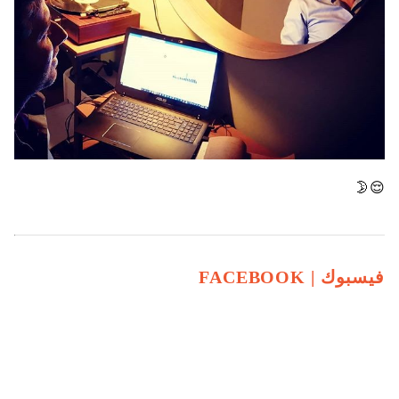
😌🌛
فيسبوك |
FACEBOOK