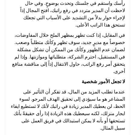
رأسك واستقم في جلستك وتحدث بوضوحٍ. وفي حال
لاحظت أن المدير متردد في رفع راتبك، افتح المجال إذاً
لإجراء حوار بدلاً من التشديد على الأسباب التي تجعلك
تستحق هذا الراتب الأعلى.
في المقابل، إذا كنت تظهر بمظهر الملح خلال المفاوضات،
خصوصاً مع مديرٍ جديد، سوف تظهر وكأنك متطلباً وصعب.
لضمان عدم الظهور وكأنك من الممكن أن تشكل مشكلة
في المستقبل، احترم الشركة، متطلباتها وموازنتها. وإذا لم
يتحقق أمر رفع الراتب، حاول الانتقال إذاً إلى مناقشة منافع
أخرى.
لا تجعل الأمور شخصية
عندما تطلب المزيد من المال، قد تفكر أن التأثير على
المشاعر هو ما سيؤدي إلى تحقيق الهدف المرجو. لسوء
الحظ، لن يعطيك المدير زيادة في راتبك لأنك لا تستطيع ايفاء
ايجار منزلك، لكنه سيعطيك هذه الزيادة إذا رأى حقيقةً بأنك
تستحقها أو بأنه لا يمكن استبدالك في فريق العمل على
سبيل المثال.