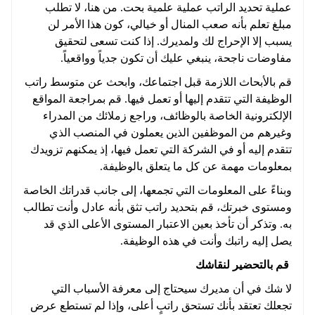
عملية تحديد الراتب عملية علمية بحت. من هنا، لا تطلب
مبلغ تعلم بأنه صعب المنال أو خيالي، كون هذا الأمر لن
يسبب إلا الإحراج لك ولمديرك. إذا كنت تسعى لتحقيق
مفاوضات ناجحة، ينبغي عليك أن تكون جدياً وواقعياً.
قم بالأبحاث اللازمة قبل اجتماعك، وابحث عن متوسط راتب
الوظيفة التي تتقدم إليها أو تعمل فيها. قم بمراجعة المواقع
الإلكترونية الخاصة بالوظائف، وراجع زملائك من المدراء
وغيرهم من الموظفين الذين يعملون في المنصب الذي
تتقدم إليه أو في الشركة التي تعمل فيها، إذ يمكنهم تزويدك
بمعلومات مهمة عن كل ما يتعلق بالوظيفة.
وبناءً على المعلومات التي تجمعها، إلى جانب قدراتك الخاصة
ومستوى خبرتك، قم بتحديد راتب تثق بأنه عادل وأنت تطالب
به. وتذكر أن تأخذ بعين الاعتبار المستوى الأعلى الذي قد
يصل إليه راتبك وأنت في هذه الوظيفة.
قم بالتحضير لنقا
شك
لا شك في أن مديرك سيحتاج إلى معرفة الأسباب التي
تجعلك تعتقد بأنك تستحق راتبٍ أعلى، وإذا لم تستطع عرض