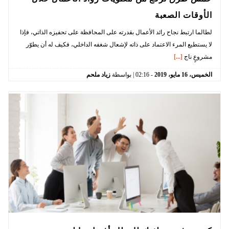
الأوقات الصعبة
لطالما ارتبط نجاح رائد الأعمال بقدرته على المحافظة على تحفيزه الذاتي، فإذا
لا يستطيع المرء الاعتماد على ذاته لإشعال شغفه الداخلي، فكيف له أن يطوّر
مشروعٍ ناج
[...]
الخميس،
16
مايو،
2019
-
02:16
| بواسطة
زياد ملحم