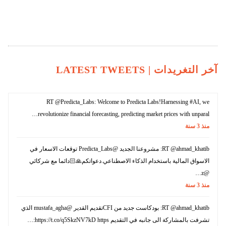
آخر التغريدات |
LATEST TWEETS
RT @Predicta_Labs: Welcome to Predicta Labs!Harnessing #AI, we
revolutionize financial forecasting, predicting market prices with unparal…
منذ
3
سنة
RT @ahmad_khatib: مشروعنا الجديد @Predicta_Labs توقعات الاسعار في
الاسواق المالية باستخدام الذكاء الاصطناعي.دعواتكم🙏🏻دائما مع شركائي
@z…
منذ
3
سنة
RT @ahmad_khatib: بودكاست جديد من CFIتقديم القدير @mustafa_agha الذي
تشرفت بالمشاركة الى جانبه في التقديم https://t.co/q5SkzNV7kD https:…