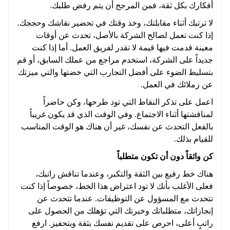
أفكارك بكل ثقة، فمن المرجح أن يتم رفض طلبك.
لا ترتبك أثناء مقابلتك، وخذ وقتك في تحضير نقاشك وحججك.
إذا كنت تعمل لصالح الشركة بالأصل، تحدث عن أوقات
معينة قدمت فيها قيمة لا تقدر لفريق العمل. أما إذا كنت
جديداً على الشركة، استخدم مراجع من عملك السابق، أو قم
بتسليط الضوء على أفضل التجارب التي خضتها والتي ميزتك
عن زملائك في العمل.
اعمل على تذكر النقاط التي تود طرحها، وكن حاضراً
لمناقشتها أثناء الاجتماع. وفي الوقت الذي قد يكون غريباً
بالفعل التحدث عن نفسك، غير أن هناك هو الوقت المناسب
للقيام بذلك.
كن واثقاً دون أن تكون متطلباً
هناك خط رفيع بين الثقة والتكبر، وعندما تناقش راتبك،
فعلى الأغلب بأنك لا تود اعتراض هذا الخط، خصوصاً إذا كنت
تتحدث مع المسؤول عن التوظيفات. عندما تتحدث عن
إنجازاتك، متطلباتك وخبرتك التي تؤهلك من الحصول على
راتبٍ أعلى، احرص على تقديم نفسك بثقة وبتحفيز. ارفع