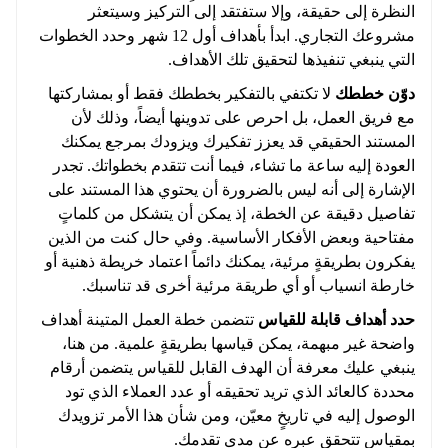
النظرة إلى حقيقة، وإلا ستفتقد إلى التركيز وسيتعثر
مشروعك التجاري. ابدأ بأهداف أول 12 شهر وحدد الخطوات
التي ينبغي تنفيذها لتحقيق تلك الأهداف.
دوّن خططك
لا تكتفي بالتفكير بخططك فقط أو بمشاركتها
مع فريق العمل، بل احرص على تدوينها أيضاً، وذلك لأن
المستند الحقيقي قد يعزز تفكيرك ويزودك بمرجع يمكنك
العودة إليه ساعة ما تشاء، فيما أنت تتقدم بخطواتك. تجدر
الإشارة إلى أنه ليس بالضرورة أن يحتوي هذا المستند على
تفاصيل دقيقة عن الخطة، إذ يمكن أن يتشكل من كلماتٍ
مفتاحية وبعض الأفكار الأساسية. وفي حال كنت من الذين
يفكرون بطريقةٍ مرئية، يمكنك دائماً اعتماد خريطة ذهنية أو
خارطة انسياب أو أي طريقة مرئية أخرى قد تناسبك.
حدد أهداف قابلة للقياس
تتضمن خطة العمل المتينة أهداف
واضحة غير مبهمة، يمكن قياسها بطريقةٍ علمية. من هنا،
ينبغي عليك معرفة أن الهدف القابل للقياس يتضمن أرقام
محددة كالعائد الذي تريد تحقيقه أو عدد العملاء الذي تود
الوصول إليه في تاريخٍ معيّن، ومن شأن هذا الأمر تزويدك
بمقياسٍ تتحقق عبره عن مدى تقدمك.