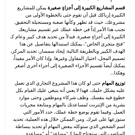
قسم المشاريع الكبيرة إلى أجزاءٍ صغيرة
يمكن للمشاريع
الكبيرة إرباكك قبل أن تقوم حتى بالخطوة الأولى من
مشروعك، حيث قد تظهر وكأنها صعبة ومستحيلة التحقيق.
تجنب هذا الأمر إذاً في خطة عملك عبر تقسيم مشاريعك
الكبيرة إلى أجزاءٍ صغيرة. فبدلاً من تحديد هدف كبير وعام كـ
"فتح متجري الخاص"، يمكنك استبدالها بتفاصيل عن هذا
الهدف الكبير وبالطريقة التالية: إيجاد سمسار، تحديد المركز،
تصميم المحل، اختيار المقاول وغيرها. وإذا كان الأمر مفيداً،
يمكنك أيضاً تقسيم الأجزاء الصغيرة إلى أجزاء أخرى أصغر
وهكذا...
توزيع المهام
حتى لو كان هذا المشروع التجاري الذي تعمل
عليه يشكل حلمك، فهذا لا يعني أنه ينبغي عليك القيام بكل
خطوةٍ فيه بنفسك. وظف شركاء وموظفين وحتى موارد
بشرية من الإنترنت لمساعدتك بالمهام ومتابعة مجريات
العمل. وفيما تقوم بوضع خطة عملك، حدد الأمور التي
ستوزعها على غيرك. ومن الممكن خلال هذه العملية، تحديد
اسم الشخص الذي ستوكله ببعض المهام أو تحديد ببساطة
المناصب التي ستحتاج إليها كـ"مساعد" أو "مساعدة