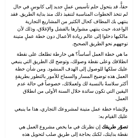
حقاًّ، قد يتحول حلم تأسيس عملٍ جديد إلى كابوسٍ في حال
لم تتخذ الخطوات المناسبة لتنفيذ ذلك منذ بداية الطريق. فقد
ينتهي بك المطاف كحال الكثير من المشاريع التجارية
الواعدة، حيث ينتهي مشوارها بالفشل والإغلاق، وذلك لأن
مالكيها دخلوا إلى عالم ريادة الأعمال دون خطة عملٍ متينة
توجههم نحو الطريق الصحيح.
ما هي خطة العمل أساساً؟ هي خارطة تطلعك على نقطة
انطلاقك وعلى نقطة وصولك، وتوضح لك الطريق التي ينبغي
عليك سلكها للوصول إلى الهدف المنشود. ومن شأن خطة
العمل هذه توضيح المسار والسماح للأمور بالتطور بطريقةٍ
أكثر سلاسةً بالنسبة لك ولعملائك، خصوصاً في حالة عدم
اليقين التي تكون سائدة خلال السنة الأولى من انطلاق
العمل.
ولإنشاء خطة عمل متينة لمشروعك التجاري، هذا ما ينبغي
عليك القيام به:
تصوّر طريقك
إن نظرتك في ما يخص مشروع العمل هي
نقطة بدايتك، لكنك بحاجة إلى طريقٍ صلب لتحويل هذه