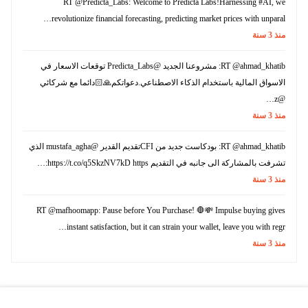
RT @Predicta_Labs: Welcome to Predicta Labs!Harnessing #AI, we
revolutionize financial forecasting, predicting market prices with unparal…
منذ
3
سنة
RT @ahmad_khatib: مشروعنا الجديد @Predicta_Labs توقعات الاسعار في
الاسواق المالية باستخدام الذكاء الاصطناعي.دعواتكم🙏🏻دائما مع شركائي
@z…
منذ
3
سنة
RT @ahmad_khatib: بودكاست جديد من CFIتقديم القدير @mustafa_agha الذي
تشرفت بالمشاركة الى جانبه في التقديم https://t.co/q5SkzNV7kD https:…
منذ
3
سنة
RT @mafhoomapp: Pause before You Purchase! 🛑💸 Impulse buying gives
instant satisfaction, but it can strain your wallet, leave you with regr…
منذ
3
سنة