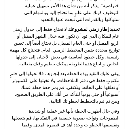
افتراضية". يذكر أنه من شأن هذا الأمر تسهيل عملية
التوظيف كونك على علمٍ بما تحتاج إليه وبالمهام التي
ستوكلها وبالقدرات التي تبحث عنها بالتحديد.
تحديد إطار زمني لمشروعك
لا تحتاج فقط إلى جدول زمني
عام للمكان الذي تود أن تكون فيه خلال الشهر المقبل أو
الربع المقبل أو حتى العام المقبل، بل تحتاج أيضاً إلى تعيين
تواريخ محددة ضمن المخطط الزمني العام. فتحتاج كل مهمة
رئيسية، وكل خطوة أساسية في بعض الأحيان إلى جدولها
الخاص. وباتباع هذه الطريقة يمكنك تنظيم وقتك بفعالية.
يبقى عليك التقيد بهذه الخطة بعد إنجازها، فلا تحولها إلى حلمٍ
مكتوبٍ فقط في دفتر الملاحظات، ولا تخبئها على الكمبيوتر
أو تعلقها على الحائط وتكتفي. قم بمراجعة خطة عملك
أسبوعياً أو حتى يومياً للتأكد من أنك على الطريق الصحيح،
ومن ثم قم بالتخطيط لخطواتك التالية.
وفي حال أظهرت الخطة بأنها غير عملية أو شديدة
الطموحات وتواجه صعوبة حقيقية في التقيّد بها، قم بتعديلها
وتقسيمها الخطوات وحدد أهداف قصيرة المدى. وفيما