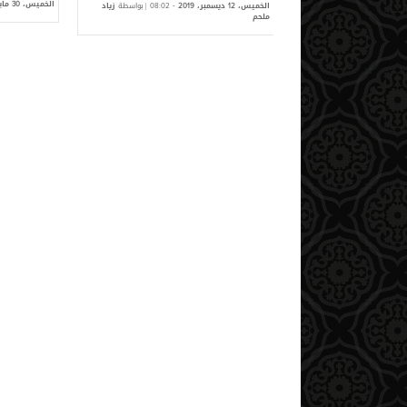
الخميس،
ماي
-
| بواسطة
زياد ملحم
الخميس،
ديسمبر،
-
| بواسطة
زياد
30
08:02
2019
12
07:08
201
ملحم