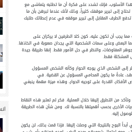
هذا الأسلوب، فإنك تشدد على فكرة أن ما تطلبه يتماشى مع
حتاج إلى تبرير موقفك كثيراً، وذلك لأنك عندما تبرهن بأن ما
دفع الطرف المقابل إلى تبرير موقفه في عدم إعطائك طلبك
 مما يجب أن تكون عليه، كون كلا الطرفين لا يركزان على
هما البعض وعلى سمات الشخصية التي يجدان صعوبة في اتخاذها.
هر المفاوضات، والنظر في حل الأمور فقط. إنها طريقة جيدة
حل المشكلة فقط.
ر إلى الشخص الذي يوجه الحوار وكأنه الشخص المسؤول.
قد، عادةً ما يكون المحامي المسؤول عن القضية. في
 الأفكار، القدرة على توجيه الحوار، وهذه ميزة مهمة ينبغي
وتأكد من التطرق إليها خلال العملية. فكر لم تعتبر هذه النقاط
ويات الأخرى بحسب أهميتها بالنسبة لك. ومن شأن هذه الطريقة
انس
وصول إليه.
 أبداً البوح بالنتيجة التي وصلت إليها. فإذا قمت بذلك، لن يكون
 يأتي معه احتمال شعورهم بعدم الرضى لعدم فوزهم بأي شيءٍ