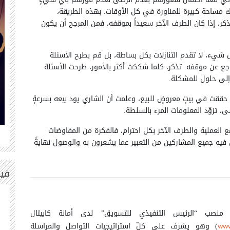
 مساحة كبيرة للمناورة في كل الأوقات. بهذه الطريقة،
ر، إذا كان الطرف الآخر سعيداً بموقفه، فمن المرجح أن يكون
 شيء، لا تقدم التنازلات بكل بساطة، بل قم بطرح الأسئلة
اجع عن موقفه. تذكر، كلما شككت أكثر بالأمور، طرحت الأسئلة
إلى حلول للمشكلة.
ا حققت في بيتٍ معروضٍ للبيع، وعلمت أن الشاري يود بيعه بسرعةٍ
، تزوّد المعلومات المرء بالسلطة.
مع العملية والطرف الآخر بكل احترام، فالفكرة من المفاوضات
1
53
فيه جميع المشاركين من التعبير عما يشعرون به والوصول نهايةً
في
منصب “الرئيس التنفيذي للتسويق” لدى أمانة كابيتال
) وهو يشرف على كلّ استراتيجيات التواصل والمراسلة
www