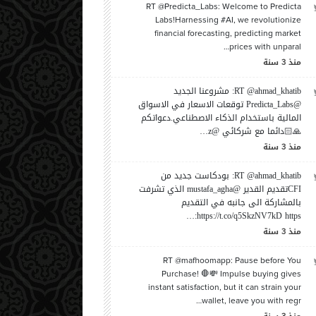
مايو،
-
| بواسطة
زياد ملحم
الخميس،
يناير،
-
| بواسطة
زياد ملحم
ال
16:36
2019
17
02:08
2019
09
RT @Predicta_Labs: Welcome to Predicta
Labs!Harnessing #AI, we revolutionize
financial forecasting, predicting market
prices with unparal…
منذ
سنة
3
RT @ahmad_khatib: مشروعنا الجديد
@Predicta_Labs توقعات الاسعار في الاسواق
المالية باستخدام الذكاء الاصطناعي.دعواتكم
🙏🏻دائما مع شركائي @z…
منذ
سنة
3
RT @ahmad_khatib: بودكاست جديد من
CFIتقديم القدير @mustafa_agha الذي تشرفت
بالمشاركة الى جانبه في التقديم
https://t.co/q5SkzNV7kD https:…
منذ
سنة
3
RT @mafhoomapp: Pause before You
Purchase! 🛑💸 Impulse buying gives
instant satisfaction, but it can strain your
wallet, leave you with regr…