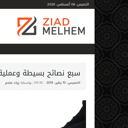
الخميس،
أغسطس،
2026
06
سبع نصائح بسيطة وعملية 
الخميس،
يناير،
-
| بواسطة
زياد ملحم
09:30
2019
10