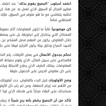
اعتمد أسلوب "الجميع يقوم بذلك"
عند اعتماد 
معايير المجال أو السوق الذي تعمل به. من هنا، لن ت
تطلبه يتماشى مع ما هو متوفر في السوق، فإنك ت
المنطقي تماماً.
كن موضوعياً
غالباً ما تكون المفاوضات أكثر صعوبة
المشاكل التي يحتاجان إلى تجاوزها، بل على بعض
خلال التفاوض، يكون من المهم فصل المشاعر عن جو
لتحييد الصراع وخلق بيئة يكون التركيز فيها على 
تحكم بجدول الأعمال
في بعض الأوقات، يتم النظ
فالمحامي على سبيل المثال، الذي يقوم بصياغة الع
المفاوضات، يمتلك الطرف الذي يطرح الأسئلة ويلخص
على كل مفاوض الحرص على الحصول عليها.
وضح الأولويات
قبل البدء بالتفاوض، حدد أولوياتك 
من الأهم عند إبرام الصفقة، ومن ثم رتب كل الأول
مساعدتك على البقاء مركزاً على هدفك الذي تودّ ال
تأكد من أن الجميع يشعر بأنه ربح شيئاً
لا ينبغي
لديك أي تنازلات يمكنك تقديمها للطرف الآخر، ما