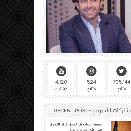
4,120
524
795,144
متابع
متابع
مشترك
شاركات الأخيرة |
RECENT POSTS
سبعة أسباب قد تجعل قرار التحوّل
إلى رائد أعمالٍ خاطئاً