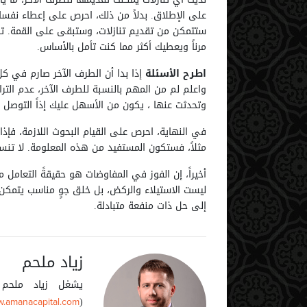
على الإطلاق. بدلاً من ذلك، احرص على إعطاء نفسك
ستتمكن من تقديم تنازلات، وستبقى على القمة. تذك
مرناً ويعطيك أكثر مما كنت تأمل بالأساس.
اطرح الأسئلة
إذا بدا أن الطرف الآخر صارم في كل
واعلم لم من المهم بالنسبة للطرف الآخر، عدم التر
وتحدثت عنها ، يكون من الأسهل عليك إذاً التوصل 
في النهاية، احرص على القيام البحوث اللازمة، فإذ
مثلاً، فستكون المستفيد من هذه المعلومة. لا تنسى
أخيراً، إن الفوز في المفاوضات هو حقيقةً التعامل 
1
88
2
52
ليست الاستيلاء والركض، بل خلق جوٍ مناسب يتمكن 
إلى حل ذات منفعة متبادلة.
زياد ملحم
يشغل زياد ملحم 
(
.amanacapital.com