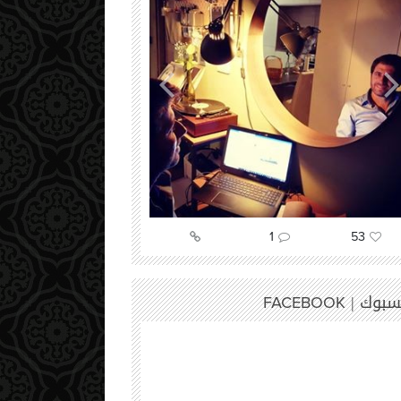
52
9
86
سبوك |
FACEBOOK