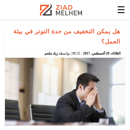
☰
هل يمكن التخفيف من حدة التوتر في بيئة
العمل؟
الثلاثاء،
29
أغسطس،
2017
-
08:32
| بواسطة
زياد ملحم