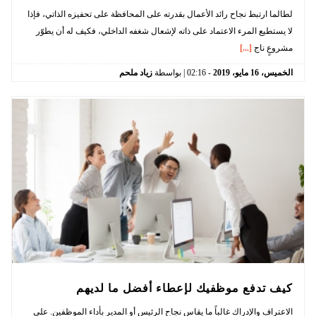
لطالما ارتبط نجاح رائد الأعمال بقدرته على المحافظة على تحفيزه الذاتي، فإذا
لا يستطيع المرء الاعتماد على ذاته لإشعال شغفه الداخلي، فكيف له أن يطوّر
مشروعٍ ناج
[...]
الخميس،
16
مايو،
2019
-
02:16
| بواسطة
زياد ملحم
كيف تدفع موظفيك لإعطاء أفضل ما لديهم
الاعتراف والإدراك غالباً ما يقاس نجاح الرئيس أو المدير بأداء الموظفين. على