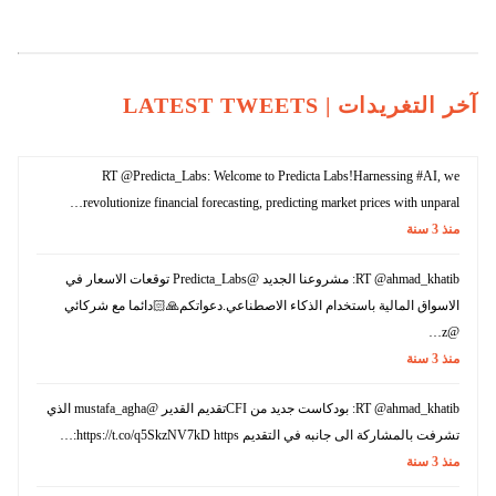
آخر التغريدات |
LATEST TWEETS
RT @Predicta_Labs: Welcome to Predicta Labs!Harnessing #AI, we
revolutionize financial forecasting, predicting market prices with unparal…
منذ
3
سنة
RT @ahmad_khatib: مشروعنا الجديد @Predicta_Labs توقعات الاسعار في
الاسواق المالية باستخدام الذكاء الاصطناعي.دعواتكم🙏🏻دائما مع شركائي
@z…
منذ
3
سنة
RT @ahmad_khatib: بودكاست جديد من CFIتقديم القدير @mustafa_agha الذي
تشرفت بالمشاركة الى جانبه في التقديم https://t.co/q5SkzNV7kD https:…
منذ
3
سنة