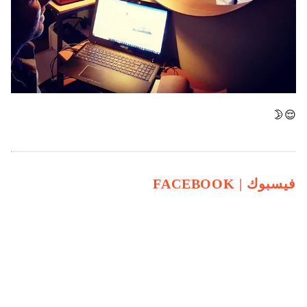
😌🌛
فيسبوك |
FACEBOOK