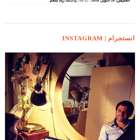
الخميس،
18
اكتوبر،
2018
-
09:12
| بواسطة
زياد ملحم
انستجرام |
INSTAGRAM