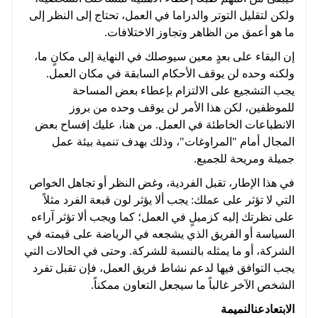
ولكن لتقليل التوتر والدراما في العمل، تحتاج إلى النظر إلى
ما هو أعمق من الظاهر وتجاوز الاختلافات.
إن البقاء على بعدٍ معين سيوصلك في النهاية إلى مكانٍ ما،
ولكنه وحده لن يوقف الأحكام السابقة في مكان العمل.
يجب التشجيع على الالتزام بإعطاء بعض المساحة
للموظفين، لكن هذا الأمر لن يوقف وحده من بروز
الانطباعات الخاطئة في العمل. من هنا، عليك إفساح بعض
المجال أمام "المراوغات"، وذلك بهدف تنمية بيئة عمل
جميلة ومريحة للجميع.
في هذا الإطار، تقبل الفردية، وغض النظر أو تجاهل الخواص
التي لا تؤثر على عملك: يجب ألا يؤثر لون قبعة الفرد مثلاً
على نظرتك إليه كزميلٍ في العمل؛ كما ويجب ألا تؤثر آراءه
السياسة أو الفريق الذي يشجعه في الرياضة على قيمته في
الشركة، أو ما يمثله بالنسبة للشركة. وحتى في الحالات التي
يجب التوافق فيها لدعم نشاط فريق العمل، فإن تقبل تفرد
الشخص الآخر غالباً ما سيجعل التعاون ممكناً.
الابتعاد
عن
النميمة