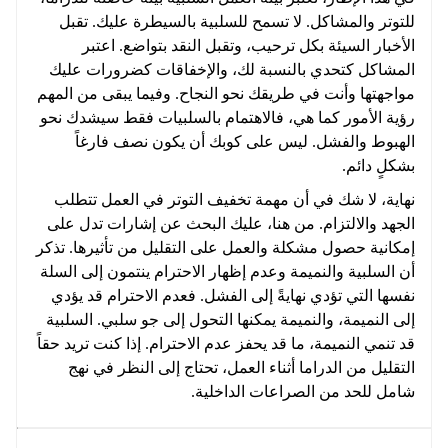
للتوتر والمشاكل. لا تسمح للسلبية بالسيطرة عليك. تقبل
الأخبار السيئة بكل ترحيب، وتقبل النقد بتواضع. اعتبر
المشاكل كتحدي بالنسبة لك، والإخفاقات كضرورات عليك
مواجهتها وأنت في طريقك نحو النجاح. وفيما يبقى من المهم
رؤية الأمور كما هي، فالاهتمام بالسلبيات فقط سيشدك نحو
الهبوط والفشل. ليس على كوبك أن يكون نصف فارغاً
بشكلٍ دائم.
نهاية، لا شك في أن مهمة تخفيف التوتر في العمل تتطلب
الجهد والالتزام. من هنا، عليك البحث عن إشارات تدل على
إمكانية حصول مشكلة والعمل على التقليل من تأثيرها. تذكر
أن السلبية والنميمة وعدم إظهار الاحترام ينتمون إلى السلة
نفسها التي تؤدي نهايةً إلى الفشل. فعدم الاحترام قد يؤدي
إلى النميمة، والنميمة يمكنها التحول إلى جو سلبي. السلبية
قد تنمي النميمة، ما قد يحفز عدم الاحترام. إذا كنت تريد حقاً
التقليل من الدراما أثناء العمل، تحتاج إلى النظر في نهج
شامل للحد من الصراعات الداخلية.