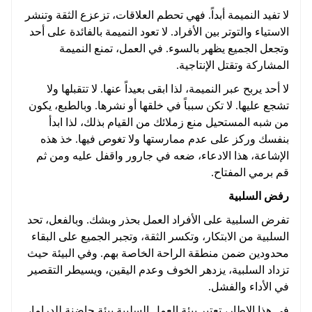
لا تفيد النميمة أبداً. فهي تحطم العلاقات، تزعزع الثقة وتنشر
الاستياء والتوتر بين الأفراد. لا تعود النميمة بالفائدة على أحد
وتجعل الجميع يظهر بالسوء. في العمل، تمنع النميمة
المشاركة وتقتل الإنتاجية.
لا أحد يربح عبر النميمة، لذا ابقى بعيداً عنها. لا تتقبلها ولا
تشجع عليها. لا تكن سبباً في خلقها أو نشرها. وبالطبع، يكون
من شبه المستحيل منع زملائك من القيام بذلك، لذا ابدأ
بنفسك وركز على عدم ممارستها ولا تغوص فيها. خذ هذه
الإشاعة، هذا الادعاء، ضعه في جارور واقفل عليه ومن ثم
قم برمي المفتاح.
رفض السلبية
تفرض السلبية على الأفراد العمل بحذر وبشك. وبالفعل، تحد
السلبية من الابتكار، وتكسر الثقة، وتجبر الجميع على البقاء
محدودين ضمن منطقة الراحة الخاصة بهم. وفي البيئة حيث
تزداد السلبية، يزدهر الخوف وعدم اليقين، ويسيطر التقصير
في الأداء والفشل.
في هذا الإطار، تعتبر بيئة العمل السلبية بيئة حاضنة للدراما،