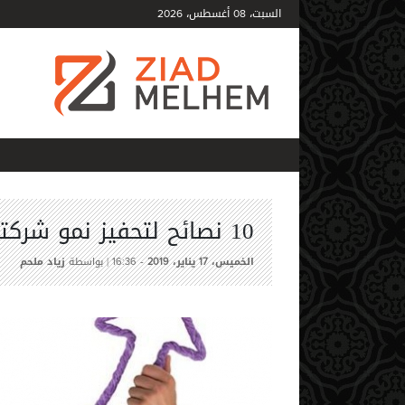
السبت،
أغسطس،
2026
08
10 نصائح لتحفيز نمو شركتك خلال العام 2019
الخميس،
يناير،
-
| بواسطة
زياد ملحم
16:36
2019
17