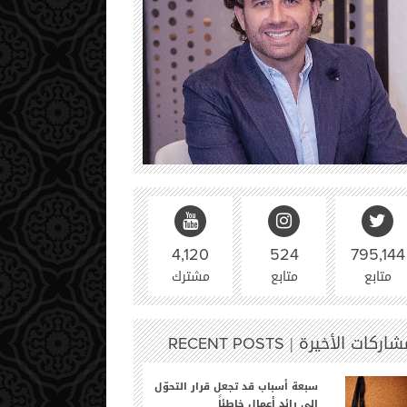
4,120
524
795,144
متابع
متابع
مشترك
شاركات الأخيرة |
RECENT POSTS
سبعة أسباب قد تجعل قرار التحوّل
إلى رائد أعمالٍ خاطئاً