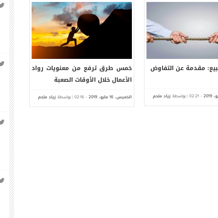
بيع: مقدمة عن التفاوض
خمس طرق ترفع من معنويات رواد
كيف ت
الأعمال خلال الأوقات الصعبة
ما لدي
و،
-
| بواسطة
زياد ملحم
الخميس،
مايو،
-
| بواسطة
زياد ملحم
الخميس،
02:21
2019
02:16
2019
16