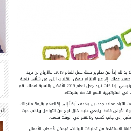
هل أنت صاحب عمل تبحث عن زيادة ربحك السنوي؟ لا بد لك إذاً من تطوير خطة عمل للعام 2019، فالأرباح لن تزيد
عيد عملك، إلا عبر الالتزام ببعض التقنيات التي من شأنها تنمية
عملك واتباع سياسة تسويق محددة تدعم هدفك الرئيسي. إذا كنت تريد جعل العام 2019 الأفضل بالنسبة لعملك، قم
 انتباه عملاء جدد، بل يهدف أيضاً إلى إقناعهم بقيمة منتجاتك
الم
ة الأولى فقط. ينبغي عليك خلق نوعٍ من التواصل بينكم، حيث
لصغير، إلى جانب كسب ولائهم في الوقت نفسه.
كنها الاستفادة من تحليلات البيانات، فيمكن لأصحاب الأعمال