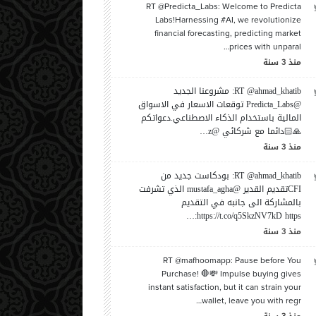
RT @Predicta_Labs: Welcome to Predicta
Labs!Harnessing #AI, we revolutionize
financial forecasting, predicting market
prices with unparal…
منذ
سنة
3
RT @ahmad_khatib: مشروعنا الجديد
دفع موظفيك لإعطاء أفضل
سبع نصائح بسيطة وعملية
عش
@Predicta_Labs توقعات الاسعار في الاسواق
هم
لمفاوضاتٍ ناجحة
تج
المالية باستخدام الذكاء الاصطناعي.دعواتكم
🙏🏻دائما مع شركائي @z…
مايو،
-
| بواسطة
زياد ملحم
الخميس،
يناير،
-
| بواسطة
زياد ملحم
ال
09:30
2019
10
02:08
2019
09
منذ
سنة
3
RT @ahmad_khatib: بودكاست جديد من
CFIتقديم القدير @mustafa_agha الذي تشرفت
بالمشاركة الى جانبه في التقديم
https://t.co/q5SkzNV7kD https:…
منذ
سنة
3
RT @mafhoomapp: Pause before You
Purchase! 🛑💸 Impulse buying gives
instant satisfaction, but it can strain your
wallet, leave you with regr…