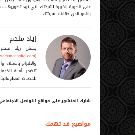
على الصورة الكبيرة لشركتك التي تود تطويرها، س
بالنمو الذي حققته لشركتك.
زياد ملحم
يشغل زياد ملحم 
(
.amanacapital.com
والالتزام بالعملاء
تتضمن أمانة للخدمات 
للخدمات المعلوماتية (
شارك المنشور على مواقع التواصل الاجتماعي
مواضيع قد تهمك