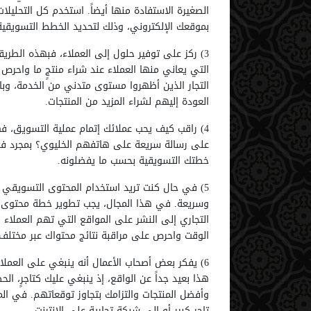
الصغيرة الاستفادة منها أيضاً. استخدم كل التحليلات
بموقعك الإلكتروني، وذلك لتحديد الخطط التسويقية
3) ركز على توفير حلول إلى العملاء، فبهذه الطر
التي يعاني منها العملاء عند شراء منتجٍ ما واحرص 
التجار الذين أظهروا مستوى متدني من الخدمة، وبالت
العودة إليهم لشراء المزيد من المنتجات.
4) راقب كيف يحب عملائك إتمام عملية التسويق، فه
على رسالة سريعة على هاتفهم الخليوي؟ بمجرد فهم
خطتك التسويقية بحسب ما يفضلونه.
5) في حال كنت تريد استخدام المحتوى التسويقي ل
وسريعة. في هذا المجال، يجب تطوير خطة محتوى ت
التجاري إلى النشر على المواقع التي تهم العملاء
الوقت واحرص على مراقبة نتائج محتواك عبر مختلف 
6) يفكر بعض أصحاب الأعمال أنه ينبغي على العملاء
هذا بعيد جداً عن الواقع، إذ ينبغي عليك كتاجرٍ، ا
وأفضل المنتجات والتزامك بتجاوز توقعاتهم. في المق
تاجرٍ كبير أو إلى شبكة تجارية على الإنترنت.