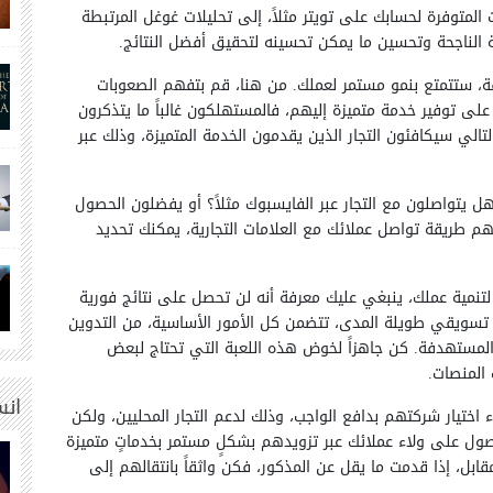
 المتوفرة لحسابك على تويتر مثلاً، إلى تحليلات غوغل المرتبطة
 الناجحة وتحسين ما يمكن تحسينه لتحقيق أفضل النتائج.
يقة، ستتمتع بنمو مستمر لعملك. من هنا، قم بتفهم الصعوبات
على توفير خدمة متميزة إليهم، فالمستهلكون غالباً ما يتذكرون
الي سيكافئون التجار الذين يقدمون الخدمة المتميزة، وذلك عبر
ل يتواصلون مع التجار عبر الفايسبوك مثلاً؟ أو يفضلون الحصول
 طريقة تواصل عملائك مع العلامات التجارية، يمكنك تحديد
تنمية عملك، ينبغي عليك معرفة أنه لن تحصل على نتائج فورية
سويقي طويلة المدى، تتضمن كل الأمور الأساسية، من التدوين
 المستهدفة. كن جاهزاً لخوض هذه اللعبة التي تحتاج لبعض
المنصات.
انس
 اختيار شركتهم بدافع الواجب، وذلك لدعم التجار المحليين، ولكن
لحصول على ولاء عملائك عبر تزويدهم بشكلٍ مستمر بخدماتٍ متميزة
ابل، إذا قدمت ما يقل عن المذكور، فكن واثقاً بانتقالهم إلى