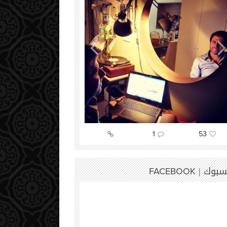
52
9
86
سبوك |
FACEBOOK