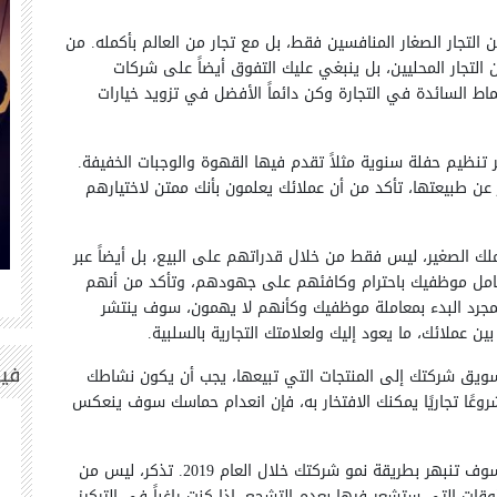
من التجار الصغار المنافسين فقط، بل مع تجار من العالم بأكمله. من
تجار المحليين، بل ينبغي عليك التفوق أيضاً على شركات
ماط السائدة في التجارة وكن دائماً الأفضل في تزويد خيارات
ر تنظيم حفلة سنوية مثلاً تقدم فيها القهوة والوجبات الخفيفة.
عن طبيعتها، تأكد من أن عملائك يعلمون بأنك ممتن لاختيارهم
ملك الصغير، ليس فقط من خلال قدراتهم على البيع، بل أيضاً عبر
عامل موظفيك باحترام وكافئهم على جهودهم، وتأكد من أنهم
1
53
مجرد البدء بمعاملة موظفيك وكأنهم لا يهمون، سوف ينتشر
ن عملائك، ما يعود إليك ولعلامتك التجارية بالسلبية.
في
 تسويق شركتك إلى المنتجات التي تبيعها، يجب أن يكون نشاطك
روعًا تجاريًا يمكنك الافتخار به، فإن انعدام حماسك سوف ينعكس
في النهاية، اتبع النصائح العشر المذكورة أعلاه، وسوف تنبهر بطريقة نمو شركتك خلال العام 2019. تذكر، ليس من
ات التي ستشعر فيها بعدم التشجع. إذا كنت راغباً في التركيز