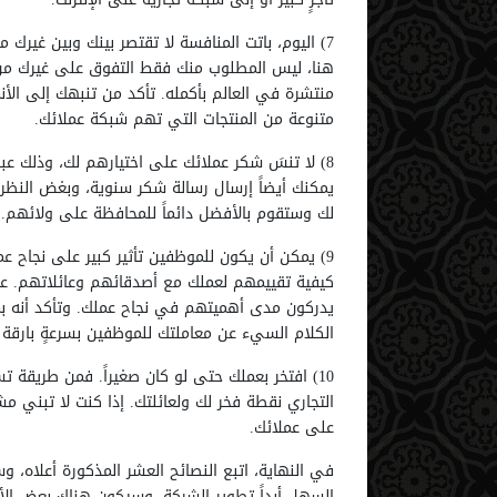
7) اليوم، باتت المنافسة لا تقتصر بينك وبين غيرك 
هنا، ليس المطلوب منك فقط التفوق على غيرك من ال
منتشرة في العالم بأكمله. تأكد من تنبهك إلى الأن
متنوعة من المنتجات التي تهم شبكة عملائك.
8) لا تنسَ شكر عملائك على اختيارهم لك، وذلك عب
يمكنك أيضاً إرسال رسالة شكر سنوية، وبغض النظر 
لك وستقوم بالأفضل دائماً للمحافظة على ولائهم.
9) يمكن أن يكون للموظفين تأثير كبير على نجاح ع
كيفية تقييمهم لعملك مع أصدقائهم وعائلاتهم. 
1
88
2
52
يدركون مدى أهميتهم في نجاح عملك. وتأكد أنه ب
الكلام السيء عن معاملتك للموظفين بسرعةٍ بارقة بي
10) افتخر بعملك حتى لو كان صغيراً. فمن طريقة
التجاري نقطة فخر لك ولعائلتك. إذا كنت لا تبني مش
على عملائك.
السهل أبداً تطوير الشركة، وسيكون هناك بعض الأوق