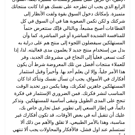
الرابع الذي يجب ان تطرحه على نفسك هو اذا كانت منتجاتك
متميزة. بإمكانك دخول السوق بقوة ولفت الأنظار إلى
شركتك و لكن تكمن الصعوبة هنا في أن السوق في كل
القطاعات أصبح مشبعاً، وبالتالي فإنّك ستتعرض حتماً
للمنافسة الشديدة المباشرة أو غير المباشرة، كما وأن
المستهلكين سيفضلون اللجوء إلى منتج هم على دراية به
بدل من إستخدام منتج جديد لا يعلمون مدى فعاليته. لذا، إذا
كنت تسعى فعلياً إلى النجاح في مشروعك الجديد، وفر
للعملاء منتجات أفضل من تلك المعروضة شرط أن يكون
هذا الأمر جلياً، وإلا لن يعلم أحد بها. وأخيراً وقبل استثمار
أفكارك في الأسواق، يجب ان تسأل نفسك وتتأكد اذا كان
المستهلكين جاهزين لفكرتك، وهنا يكمن دور تحديد الوقت
المناسب لنشر فكرتك. فمن الضروري الإستثمار في فكرة
تنجح على المدى الطويل وتبقى أساسية للمستهلكين. وتذكر
دائماً، في إطار السعي إلى تطوير عمل تجاري خاص بك،
عليك أن تتقبل أنه في بعض الأوقات، قد تكون أفكارك غير
مناسبة، وهذا بالأمر الطبيعي، لا تقلق والأهم من ذلك ألا
تستسلم عند اول فشل، فالأفكار والمحاولات يجب ألا تنتهي