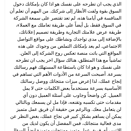
الذي يجب ان تطرحه على نفسك هو اذا كان بإمكانك دخول
السوق بقوة ولفت الأنظار إلى شركتك. من المهم أن تعلم أن
المنافسة في أيامنا هذه، لم تعد تقتصر على سمعة الشركة
في السوق فقط، بل أيضاً على طريقة تعاملك مع العملاء،
طريقة عرض علامتك التجارية وطريقة تصميم إعلاناتك،
بالإضافة إلى مدى تواجدك ونشاطك على مواقع التواصل
الاجتماعي. لم يعد بإمكانك التملص من وجودك على هذه
المواقع التي باتت منصة تعكس روح الشركة إلى العلن.
تماشياً مع هذا المنطلق، هنالك سؤال اخر يجب ان تطرحه
على نفسك و هو اذا كان باستطاعة المستهلك فهم رسالتك
بسرعة. أصبحت السرعة من الأدوات الأهم التي تساهم في
إنجاح عملك، لذا إعرض ميزات منتجاتك ووصل رسالتك
الأساسية بسرعة مستخدماً بعض الكلمات حتى لا يمل
العميل. كن واضحاً وجاوب على أسئلة العميل دون أي
مقدمات حتى تكسبه وتقنعه، فإذا مل لن يسمعك وبالتالي
لن يتعامل معك. وبالرغم من حقيقة أن فريق عمل متميز
يمكن أن يساهم بشكلٍ كبير في نجاح عملك، بغض النظر عن
مدى فعالية منتجاتك، فمن المفضل أن يكون لديك من
الإثنين، أي فريق عمل متميز ومنتجات متميزة ايضاً. السؤال