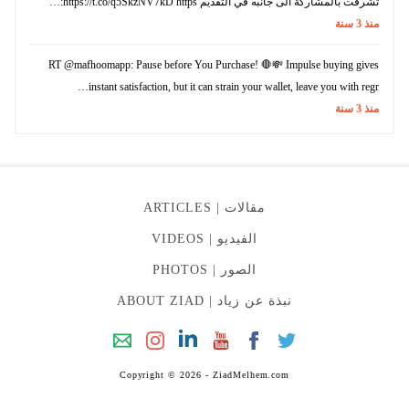
تشرفت بالمشاركة الى جانبه في التقديم https://t.co/q5SkzNV7kD https:…
منذ
3
سنة
RT @mafhoomapp: Pause before You Purchase! 🛑💸 Impulse buying gives
instant satisfaction, but it can strain your wallet, leave you with regr…
منذ
3
سنة
مقالات |
ARTICLES
الفيديو |
VIDEOS
الصور |
PHOTOS
نبذة عن زياد |
ABOUT ZIAD
Copyright © 2026 - ZiadMelhem.com