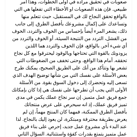
صعوبات في تحقيق مراده في أولى الخطوات، وهذا امر
طبيعي. فإن هذه الصعوبات او الأخطاء التي تفعلها هي التي
بالواقع تحقق النجاح لك في المستقبل، حيث تتعلم منها
وتساعدك على إكمال مشروعك بأفضل الطرق. إلى جانب
ذلك، يشعر المرء أيضاً بإحساس من الخوف والتردد، الخوف
من الفشل، التردد من النتيجة السيئة، أو الخوف والتردد من
أي شيء آخر. بالواقع، فإن الخوف والتردد هما اللذين
يزودونك بالقوة التي تحتاجها وبالوقود ليحترقوا مع كل نجاح
تحققه. أمام هذا الواقع، وحتى تخفف من الضغوطات التي
تشعر بها وتتأكد من أنك على الطريق الصحيح، يمكنك طرح
بعض الأسئلة على نفسك التي من شأنها توضيح الهدف الذي
تسعى إليه وتحضرك إلى دخول السوق بقوة. من الأسئلة
الأولى التي يجب أن تطرحها على نفسك هي إذا كان بإمكانك
جمع فريق عمل متميز. إن سر نجاح عملك يكمن في مدى
تميز فريق عملك، إذ انه سيحرص على عرض منتجاتك
بأفضل الطرق الممكنة، فمهما كان المنتج مهماً، إن لم
يعرض بطريقة محترفة ومبتكرة، لن يعود إليك بالنجاح. لذا
عند البدء بأي مشروع عمل جديد، إحرص على بناء فريق
عمل متميز يتمتع بقدرات كفؤة واستثنائية. السؤال الثاني