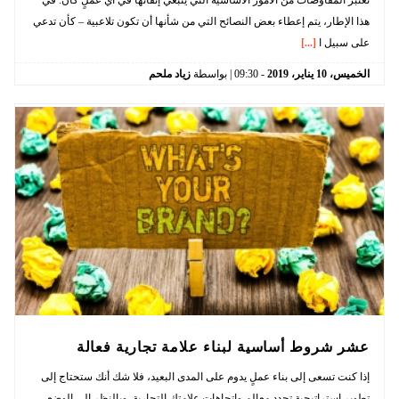
تعتبر المفاوضات من الأمور الأساسية التي ينبغي إتقانها في أي عملٍ كان. في
هذا الإطار، يتم إعطاء بعض النصائح التي من شأنها أن تكون تلاعبية – كأن تدعي
على سبيل ا
[...]
الخميس،
10
يناير،
2019
-
09:30
| بواسطة
زياد ملحم
عشر شروط أساسية لبناء علامة تجارية فعالة
إذا كنت تسعى إلى بناء عملٍ يدوم على المدى البعيد، فلا شك أنك ستحتاج إلى
تطوير استراتيجية تحدد معالم واتجاهات علامتك التجارية. وبالنظر إلى الوضع