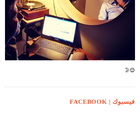
😌🌛
فيسبوك |
FACEBOOK