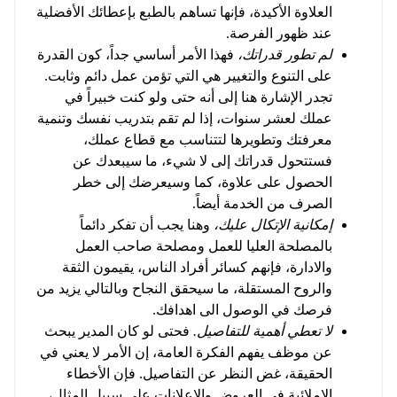
العلاوة الأكيدة، فإنها تساهم بالطبع بإعطائك الأفضلية
عند ظهور الفرصة.
لم تطور قدراتك،
فهذا الأمر أساسي جداً، كون القدرة
على التنوع والتغيير هي التي تؤمن عمل دائم وثابت.
تجدر الإشارة هنا إلى أنه حتى ولو كنت خبيراً في
عملك لعشر سنوات، إذا لم تقم بتدريب نفسك وتنمية
معرفتك وتطويرها لتتناسب مع قطاع عملك،
فستتحول قدراتك إلى لا شيء، ما سيبعدك عن
الحصول على علاوة، كما وسيعرضك إلى خطر
الصرف من الخدمة أيضاً.
إمكانية الإتكال عليك،
وهنا يجب أن تفكر دائماً
بالمصلحة العليا للعمل ومصلحة صاحب العمل
والادارة، فإنهم كسائر أفراد الناس، يقيمون الثقة
والروح المستقلة، ما سيحقق النجاح وبالتالي يزيد من
فرصك في الوصول الى اهدافك.
لا تعطي أهمية للتفاصيل.
فحتى لو كان المدير يبحث
عن موظف يفهم الفكرة العامة، إن الأمر لا يعني في
الحقيقة، غض النظر عن التفاصيل. فإن الأخطاء
الإملائية في العروض والاعلانات على سبيل المثال،