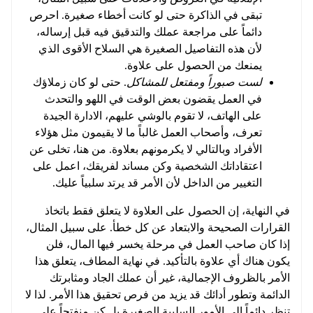
تبقى في الذاكرة حتى لو كانت أخطاء صغيرة. احرص
دائماً على مراجعة عملك والتدقيق فيه قبل إرساله،
لأن هذه التفاصيل الصغيرة هي السلاح الأقوى الذي
يمنعك من الحصول على علاوة.
لست صبوراً ومفتعل للمشاكل
. حتى لو كان زملاؤك
في العمل يقضون بعض الوقت في اللهو والتحدث
على الهاتف، لا تقوم بالوشي عليهم، الادارة الجيدة
تعرف، وأصحاب العمل غالباً ما لا يقيمون مثل هؤلاء
الأفراد وبالتالي لا يكرمونهم بعلاوة. من هنا، تخلى عن
اعتقاداتك الشخصية وكن مساند لفريقك، اعمل على
التغيير من الداخل لأن الأمر قد يرتد سلبياً عليك.
في النهاية، إن الحصول على العلاوة لا يتعلق فقط باتخاذ
القرارات الصحيحة والابتعاد عن كل خطأ. على سبيل المثال،
إذا كان صاحب العمل في مرحلة يخسر فيها المال، فلن
يكون هناك أي علاوة بالتأكيد. في نهاية المطاف، يتعلق هذا
الأمر بالظروف الإجمالية، غير أن عملك الجاد ومثابرتك
الدائمة وتطور أدائك قد يزيد من فرص تحقيق هذا الأمر. لذا لا
تنظر دائماً إلى الأمور السلبية الصغيرة بل كن منفتحاً على