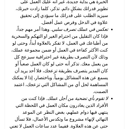
الخبرة هي بداية جديدة، غير أنه عليك العمل على
تطوير قدراتك بشكلٍ دائم. تذكر، كلما زادت خبرتك،
سيزيد الطلب على قدراتك ما سيؤدي إلى تحقيق
علاوة في الدخل وفرص عمل أفضل.
تعكس في عملك تصرف سلبي.
وهذا أمر مهم جداً،
فإذا كان التقليل من احترام الغير او التهكم والسخرية
من أطباعك في العمل، لا تفكر بالعلاوة أبداً، وحتى لو
كنت الأكثر كفاءة في العمل أو ضمن مجموعة عملك،
وذلك لأن التصرف بطريقة غير احترافية سيزعج كل
من يعمل معك. تذكر أنه حتى لو كان العمل صعباً أو
كان المدير يتصرف بطريقة تزعجك، فلا أحد يريد أن
يسمع عن هذه المشاكل يومياً. وباختصار، إذا لا يمكنك
المساهمة لحل أي من المشاكل التي تزعجك، اعتمد
الصمت.
لا تقوم بأي تضحية من أجل عملك
. فإذا كنت من
الأفراد الذين يغادرون مكان العمل في اللحظة التي
ينتهي فيها دوام عملهم، بغض النظر عن الموعد
النهائي لإنهاء مشروع ما وتكدس الأعمال، فلا تسأل
حتى عن هذه العلاوة. ففيما عدد ساعات العمل لا تعني