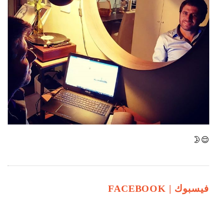
😌🌛
فيسبوك |
FACEBOOK