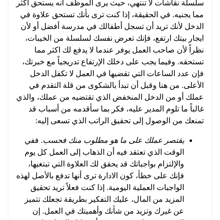
سلسلة نقاشات لا تنتهي، حيث يرى الموظف أنه يستحق أكثر
مما يجنيه. في الحقيقة، إذا كنت ترى بأنك تستحق علاوة في
الدخل لأنك تريد أن تسجل أطفالك في مدرسة أفضل أو لأن
ايجار بيتك ارتفع، فإنك تعرض نفسك لسلسلة من الخيبات،
نظراً لأن صاحب العمل يوفر عندما لا يدفع لك اكثر مما
تستحقه. وفيما يجب على دخلك الإرتفاع تدريجياً مع خبرتك،
فإن عدد الساعات التي تقضيها في العمل لا تكفل الدخل
الأعلى. من هنا وقبل أن تبدأ بالشكوى من قلة التقدم في
عملك أو من الدخل المنخفض الذي تقتضيه من عملك، والذي
غالباً ما تلوم المدير عليه، فكر بما سأقدمه من أسباب قد
تمنعك من الوصول إلى تحقيق الراتب الذي تسعى إليه:
يقتصر عملك على ما هو مطلوب منك فحسب
. ففي
الوقت الذي تعتقد فيه أن الذهاب إلى العمل كل يوم
والإلتزام بواجباتك قد يحقق لك العلاوة التي تبتغيها،
فإنك على خطأ، كون الادارة ترى أنها تدفع بالأصل لهذه
الواجبات العملية اليومية. إذا كنت فعلاً تريد تحقيق
المزيد من المال، عليك التفكير بطريقة تجعلك تتميز
عن غيرك وتزيد من شأنك وأهميتك في العمل. إن