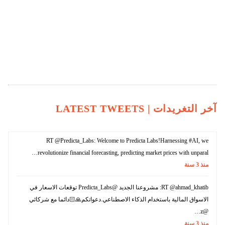
آخر التغريدات |
LATEST TWEETS
RT @Predicta_Labs: Welcome to Predicta Labs!Harnessing #AI, we
revolutionize financial forecasting, predicting market prices with unparal…
منذ
3
سنة
RT @ahmad_khatib: مشروعنا الجديد @Predicta_Labs توقعات الاسعار في
الاسواق المالية باستخدام الذكاء الاصطناعي.دعواتكم🙏🏻دائما مع شركائي
@z…
منذ
3
سنة